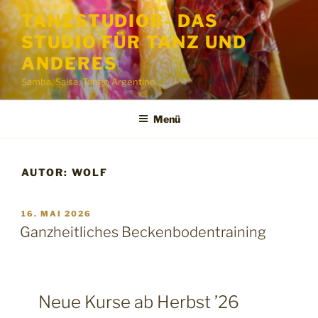
Zum
TANZSTUDIOB- DAS
Inhalt
STUDIO FÜR TANZ UND
springen
ANDERES
Samba, Salsa, Tango Argentino
Menü
AUTOR:
WOLF
VERÖFFENTLICHT
16. MAI 2026
AM
Ganzheitliches Beckenbodentraining
Neue Kurse ab Herbst ’26